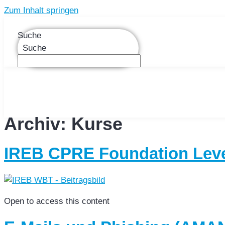
Zum Inhalt springen
Suche
Suche
Archiv:
Kurse
IREB CPRE Foundation Leve
Open to access this content