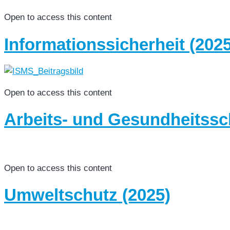
Open to access this content
Informationssicherheit (2025
Open to access this content
Arbeits- und Gesundheitssc
Open to access this content
Umweltschutz (2025)