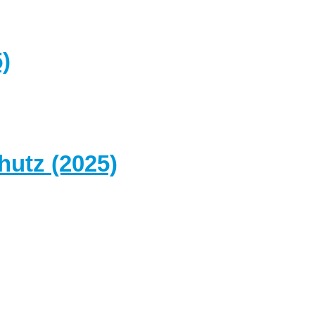
)
hutz (2025)