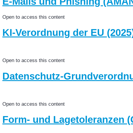
E-Mails und Phishing (AMA
Open to access this content
KI-Verordnung der EU (2025
Open to access this content
Datenschutz-Grundverordn
Open to access this content
Form- und Lagetoleranzen 